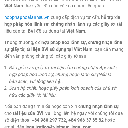
Việt Nam
theo yêu cầu của các cơ quan liên quan.
hopphaphoalanhsu.vn
cung cấp dịch vụ tư vấn,
hỗ trợ xin
hợp pháp hóa lãnh sự, chứng nhận lãnh sự các giấy tờ, tài
liệu
cấp tại
BVI
để sử dụng tại
Việt Nam
.
Thông thường, để
hợp pháp hóa lãnh sự, chứng nhận lãnh
sự giấy tờ, tài liệu BVI sử dụng tại Việt Nam
, bạn cần mang
đến văn phòng chúng tôi các giấy tờ sau:
Bản gốc các giấy tờ, tài liệu cần chứng nhận Apostille,
hợp pháp hóa lãnh sự, chứng nhận lãnh sự (Nếu là
bản scan, vui lòng liên hệ).
Scan hộ chiếu hoặc giấy phép kinh doanh của chủ sở
hữu các giấy tờ, tài liệu.
Nếu bạn đang tìm hiểu hoặc cần xin
chứng nhận lãnh sự
cho
tài liệu của BVI
, vui lòng liên hệ ngay với chúng tôi qua
số điện thoại
+84 988 297 732, +84 966 37 35 32
hoặc
email đến
legalization@vietnam-legal.com
,