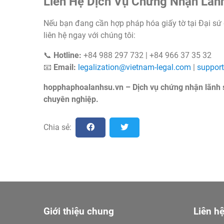
Liên Hệ Dịch Vụ Chứng Nhận Lãn
Nếu bạn đang cần hợp pháp hóa giấy tờ tại Đại sứ
liên hệ ngay với chúng tôi:
📞
Hotline:
+84 988 297 732 | +84 966 37 35 32
📧
Email:
legalization@vietnam-legal.com
|
suppor
hopphaphoalanhsu.vn – Dịch vụ chứng nhận lãnh s
chuyên nghiệp.
Chia sẻ:
Giới thiệu chung
Liên hệ