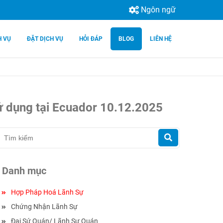
Ngôn ngữ
H VỤ
ĐẶT DỊCH VỤ
HỎI ĐÁP
BLOG
LIÊN HỆ
sử dụng tại Ecuador 10.12.2025
Danh mục
Hợp Pháp Hoá Lãnh Sự
Chứng Nhận Lãnh Sự
Đại Sứ Quán/ Lãnh Sự Quán