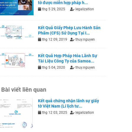
tờ được miễn hợp pháp h...
thg 5 29, 2025
legalization
Kết Quả Giấy Phép Lưu Hành Sản
Phẩm (CFS) Sử Dụng Tại I...
thg 12 09, 2019
thuy.nguyen
Kết Quả Hợp Pháp Hóa Lãnh Sự
Tài Liệu Công Ty của Samoa...
thg 5 04, 2020
thuy.nguyen
Bài viết liên quan
Kết quả chứng nhận lãnh sự giấy
tờ Việt Nam (Lí lịch tư...
thg 12 03, 2025
legalization