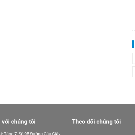
 với chúng tôi
Theo dõi chúng tôi
ỉ:
Tầng 7, Số 95 Đường Cầu Giấy,