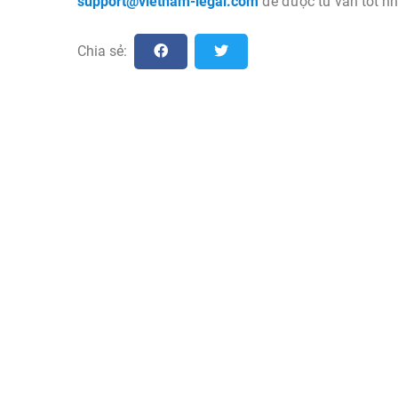
support@vietnam-legal.com
để được tư vấn tốt nh
Chia sẻ: