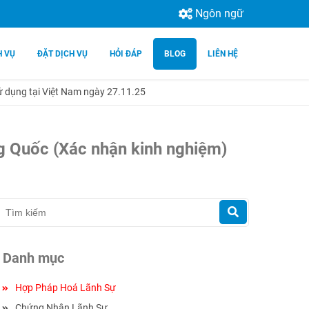
Ngôn ngữ
H VỤ
ĐẶT DỊCH VỤ
HỎI ĐÁP
BLOG
LIÊN HỆ
sử dụng tại Việt Nam ngày 27.11.25
ung Quốc (Xác nhận kinh nghiệm)
Danh mục
Hợp Pháp Hoá Lãnh Sự
Chứng Nhận Lãnh Sự