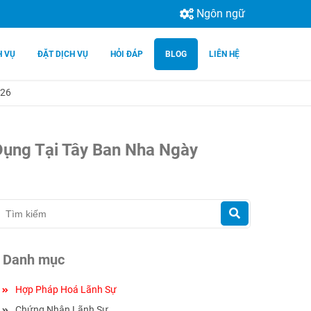
Ngôn ngữ
H VỤ
ĐẶT DỊCH VỤ
HỎI ĐÁP
BLOG
LIÊN HỆ
.26
ử Dụng Tại Tây Ban Nha Ngày
Danh mục
Hợp Pháp Hoá Lãnh Sự
Chứng Nhận Lãnh Sự