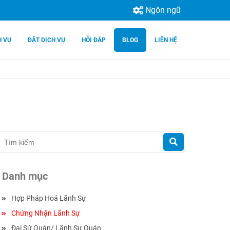
Ngôn ngữ
H VỤ
ĐẶT DỊCH VỤ
HỎI ĐÁP
BLOG
LIÊN HỆ
Danh mục
Hợp Pháp Hoá Lãnh Sự
Chứng Nhận Lãnh Sự
Đại Sứ Quán/ Lãnh Sự Quán