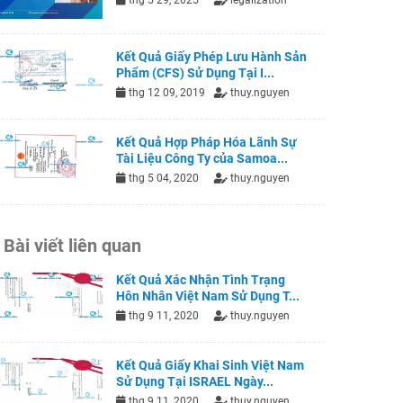
thg 5 29, 2025
legalization
Kết Quả Giấy Phép Lưu Hành Sản
Phẩm (CFS) Sử Dụng Tại I...
thg 12 09, 2019
thuy.nguyen
Kết Quả Hợp Pháp Hóa Lãnh Sự
Tài Liệu Công Ty của Samoa...
thg 5 04, 2020
thuy.nguyen
Bài viết liên quan
Kết Quả Xác Nhận Tình Trạng
Hôn Nhân Việt Nam Sử Dụng T...
thg 9 11, 2020
thuy.nguyen
Kết Quả Giấy Khai Sinh Việt Nam
Sử Dụng Tại ISRAEL Ngày...
thg 9 11, 2020
thuy.nguyen