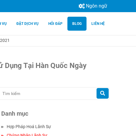
Ngôn ngữ
H VỤ
ĐẶT DỊCH VỤ
HỎI ĐÁP
BLOG
LIÊN HỆ
.2021
 Sử Dụng Tại Hàn Quốc Ngày
Danh mục
Hợp Pháp Hoá Lãnh Sự
Chứng Nhận Lãnh Sự