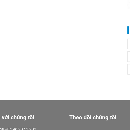
 với chúng tôi
Theo dõi chúng tôi
ine
+84 966 37 35 32