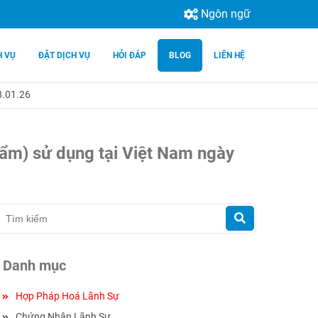
Ngôn ngữ
H VỤ
ĐẶT DỊCH VỤ
HỎI ĐÁP
BLOG
LIÊN HỆ
8.01.26
phẩm) sử dụng tại Việt Nam ngày
Danh mục
Hợp Pháp Hoá Lãnh Sự
Chứng Nhận Lãnh Sự