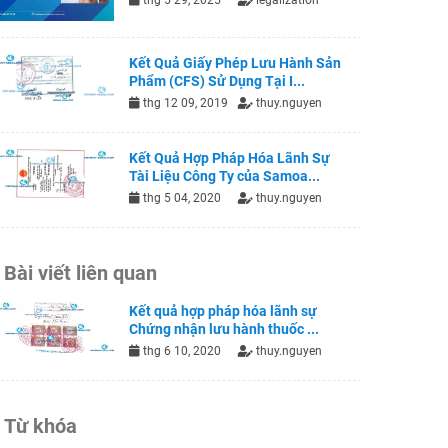
thg 5 29, 2025
legalization
Kết Quả Giấy Phép Lưu Hành Sản
Phẩm (CFS) Sử Dụng Tại I...
thg 12 09, 2019
thuy.nguyen
Kết Quả Hợp Pháp Hóa Lãnh Sự
Tài Liệu Công Ty của Samoa...
thg 5 04, 2020
thuy.nguyen
Bài viết liên quan
Kết quả hợp pháp hóa lãnh sự
Chứng nhận lưu hành thuốc ...
thg 6 10, 2020
thuy.nguyen
Từ khóa