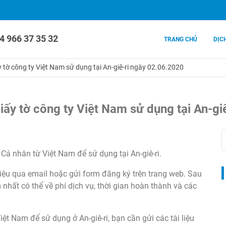
4 966 37 35 32
TRANG CHỦ
DỊC
 tờ công ty Việt Nam sử dụng tại An-giê-ri ngày 02.06.2020
iấy tờ công ty Việt Nam sử dụng tại An-gi
 Cá nhân từ Việt Nam để sử dụng tại An-giê-ri.
 liệu qua email hoặc gửi form đăng ký trên trang web. Sau
nhất có thể về phí dịch vụ, thời gian hoàn thành và các
ệt Nam để sử dụng ở An-giê-ri, bạn cần gửi các tài liệu