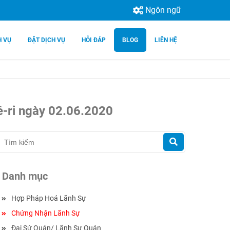
Ngôn ngữ
H VỤ
ĐẶT DỊCH VỤ
HỎI ĐÁP
BLOG
LIÊN HỆ
ê-ri ngày 02.06.2020
Danh mục
Hợp Pháp Hoá Lãnh Sự
Chứng Nhận Lãnh Sự
Đại Sứ Quán/ Lãnh Sự Quán