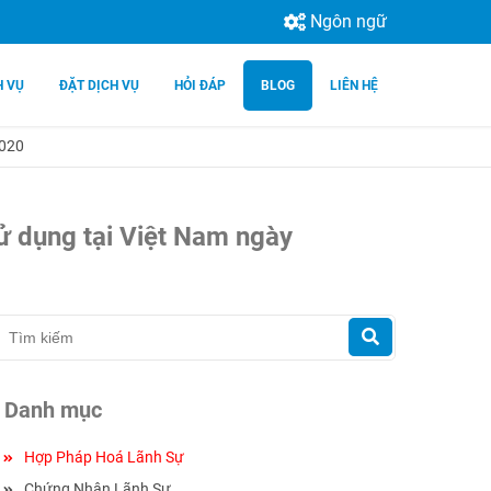
Ngôn ngữ
H VỤ
ĐẶT DỊCH VỤ
HỎI ĐÁP
BLOG
LIÊN HỆ
2020
ử dụng tại Việt Nam ngày
Danh mục
Hợp Pháp Hoá Lãnh Sự
Chứng Nhận Lãnh Sự