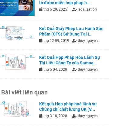
tờ được miễn hợp pháp h...
thg 5 29, 2025
legalization
Kết Quả Giấy Phép Lưu Hành Sản
Phẩm (CFS) Sử Dụng Tại I...
thg 12 09, 2019
thuy.nguyen
Kết Quả Hợp Pháp Hóa Lãnh Sự
Tài Liệu Công Ty của Samoa...
thg 5 04, 2020
thuy.nguyen
Bài viết liên quan
Kết quả Hợp pháp hoá lãnh sự
Chứng chỉ chất lượng UK (V...
thg 3 18, 2020
thuy.nguyen