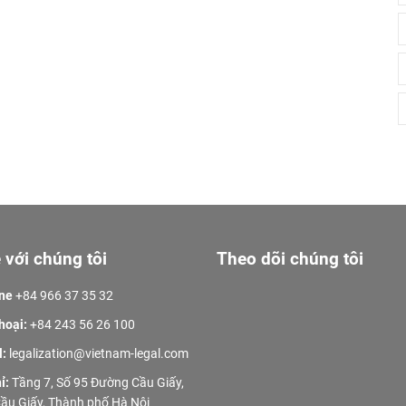
 với chúng tôi
Theo dõi chúng tôi
ine
+84 966 37 35 32
hoại:
+84 243 56 26 100
l:
legalization@vietnam-legal.com
ỉ:
Tầng 7, Số 95 Đường Cầu Giấy,
ầu Giấy, Thành phố Hà Nội