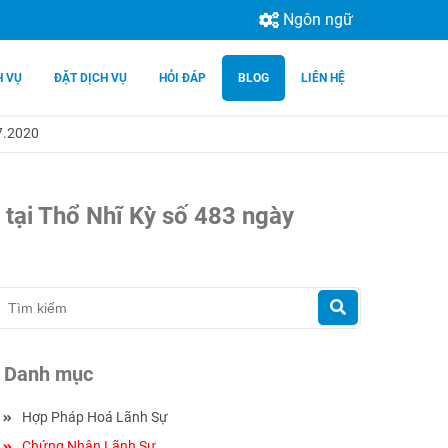
Ngôn ngữ
H VỤ
ĐẶT DỊCH VỤ
HỎI ĐÁP
BLOG
LIÊN HỆ
7.2020
 tại Thổ Nhĩ Kỳ số 483 ngày
Danh mục
Hợp Pháp Hoá Lãnh Sự
Chứng Nhận Lãnh Sự