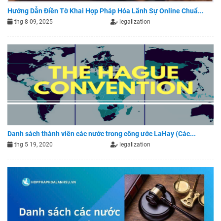
Hướng Dẫn Điền Tờ Khai Hợp Pháp Hóa Lãnh Sự Online Chuẩ...
thg 8 09, 2025
legalization
Danh sách thành viên các nước trong công ước LaHay (Các...
thg 5 19, 2020
legalization