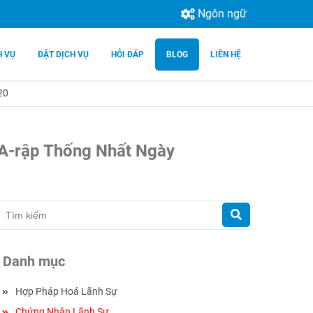
Ngôn ngữ
H VỤ
ĐẶT DỊCH VỤ
HỎI ĐÁP
BLOG
LIÊN HỆ
20
 A-rập Thống Nhất Ngày
Danh mục
Hợp Pháp Hoá Lãnh Sự
Chứng Nhận Lãnh Sự