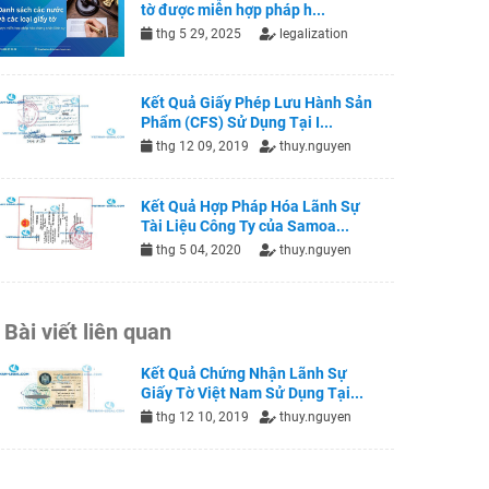
tờ được miễn hợp pháp h...
thg 5 29, 2025
legalization
Kết Quả Giấy Phép Lưu Hành Sản
Phẩm (CFS) Sử Dụng Tại I...
thg 12 09, 2019
thuy.nguyen
Kết Quả Hợp Pháp Hóa Lãnh Sự
Tài Liệu Công Ty của Samoa...
thg 5 04, 2020
thuy.nguyen
Bài viết liên quan
Kết Quả Chứng Nhận Lãnh Sự
Giấy Tờ Việt Nam Sử Dụng Tại...
thg 12 10, 2019
thuy.nguyen