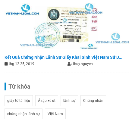
Kết Quả Chứng Nhận Lãnh Sự Giấy Khai Sinh Việt Nam Sử D...
thg 12 25, 2019
thuy.nguyen
Từ khóa
giấy tờ tài liệu
Ả rập xê út
lãnh sự
Chứng nhận
chứng nhận lãnh sự
Việt Nam