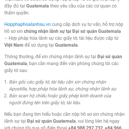
đầy đủ tại
Guatemala
theo yêu cầu của các cơ quan có
thẩm quyền.
Hopphaphoalanhsu.vn
cung cấp dịch vụ tư vấn, hỗ trợ nộp
hồ sơ xin
chứng nhận lãnh sự tại Đại sứ quán Guatemala
– Hợp pháp hóa lãnh sự các giấy tờ, tài liệu được cấp từ
Việt Nam
để sử dụng tại
Guatemala
.
Thông thường, để xin chứng nhận lãnh sự tại
Đại sứ quán
Guatemala
, bạn cần mang đến văn phòng chúng tôi các
giấy tờ sau:
Bản gốc các giấy tờ, tài liệu cần xin chứng nhận
Apostille, hợp pháp hóa lãnh sự, chứng nhận lãnh sự.
Bản scan hộ chiếu hoặc giấy phép kinh doanh của
người đứng tên trên giấy tờ, tài liệu.
Nếu bạn đang tìm hiểu hoặc cần nộp hồ sơ xin chứng nhận
lãnh sự tại
Đại sứ quán Guatemala
, vui lòng liên hệ ngay
với chúng tôi qua số điện thoại
+84 988 297 732
,
+84 966