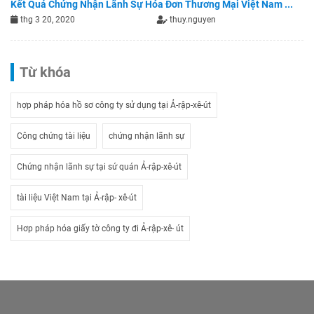
Kết Quả Chứng Nhận Lãnh Sự Hóa Đơn Thương Mại Việt Nam ...
thg 3 20, 2020
thuy.nguyen
Từ khóa
hợp pháp hóa hồ sơ công ty sử dụng tại Ả-rập-xê-út
Công chứng tài liệu
chứng nhận lãnh sự
Chứng nhận lãnh sự tại sứ quán Ả-rập-xê-út
tài liệu Việt Nam tại Ả-rập- xê-út
Hơp pháp hóa giấy tờ công ty đi Ả-rập-xê- út