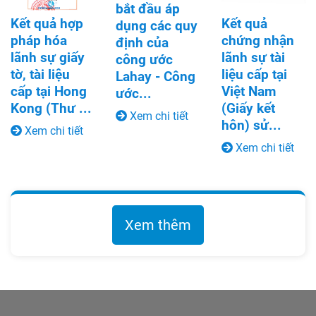
bắt đầu áp
Kết quả hợp
Kết quả
dụng các quy
pháp hóa
chứng nhận
định của
lãnh sự giấy
lãnh sự tài
công ước
tờ, tài liệu
liệu cấp tại
Lahay - Công
cấp tại Hong
Việt Nam
ước...
Kong (Thư ...
(Giấy kết
Xem chi tiết
hôn) sử...
Xem chi tiết
Xem chi tiết
Xem thêm