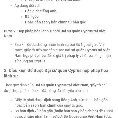
Hoặc
Sở Ngoại vụ TP. Hồ Chí Minh
Áp dụng đối với:
Bản dịch tiếng Anh
Bản gốc
Hoặc bản sao y bản chính từ bản gốc
Bước 2: Hợp pháp hóa lãnh sự bởi Đại sứ quán Cyprus tại Việt
Nam
Sau khi được chứng nhận lãnh sự bởi Bộ Ngoại giao Việt
Nam, giấy tờ tiếp tục cần được
Đại sứ quán Cyprus tại Việt
Nam hợp pháp hóa
để có
giá trị pháp lý
và được công nhận
sử dụng tại Cyprus.
2. Điều kiện để được Đại sứ quán Cyprus hợp pháp hóa
lãnh sự
Theo quy định của
Đại sứ quán Cyprus tại Việt Nam
, giấy tờ chỉ
được hợp pháp hóa khi đáp ứng đủ các yêu cầu sau:
Giấy tờ phải được
dịch sang tiếng Anh
, kèm theo
bản gốc
hoặc
bản sao y bản chính
của giấy tờ gốc.
Cả
bản dịch
và
bản gốc (hoặc bản sao y bản chính)
đều phải
được
chứng nhận lãnh sự bởi Bộ Ngoại giao Việt Nam
(Cục