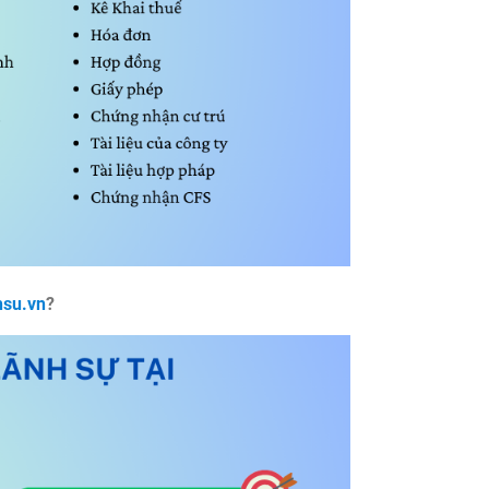
su.vn
?