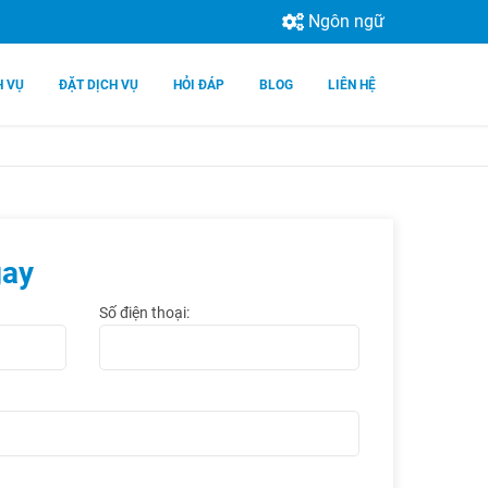
Ngôn ngữ
H VỤ
ĐẶT DỊCH VỤ
HỎI ĐÁP
BLOG
LIÊN HỆ
gay
Số điện thoại: