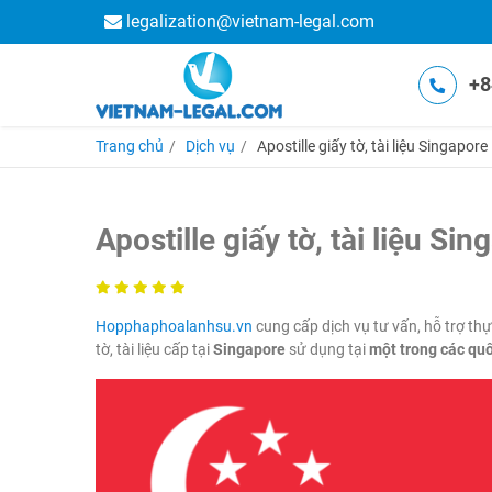
legalization@vietnam-legal.com
+8
Trang chủ
Dịch vụ
Apostille giấy tờ, tài liệu Singapore
Apostille giấy tờ, tài liệu Si
Hopphaphoalanhsu.vn
cung cấp dịch vụ tư vấn, hỗ trợ thự
tờ, tài liệu cấp tại
Singapore
sử dụng tại
một trong các quố