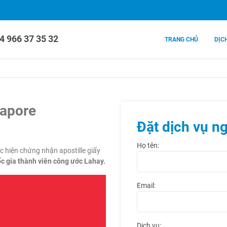
4 966 37 35 32
TRANG CHỦ
DỊC
ngapore
Đặt dịch vụ n
Họ tên:
c hiện chứng nhận apostille giấy
c gia thành viên công ước Lahay.
Email:
Dịch vụ: